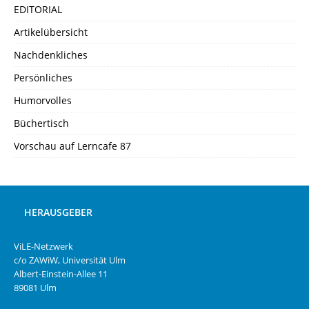
EDITORIAL
Artikelübersicht
Nachdenkliches
Persönliches
Humorvolles
Büchertisch
Vorschau auf Lerncafe 87
HERAUSGEBER
ViLE-Netzwerk
c/o ZAWiW, Universität Ulm
Albert-Einstein-Allee 11
89081 Ulm