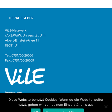
HERAUSGEBER
ViLE-Netzwerk
c/o ZAWiW, Universität Ulm
Albert-Einstein-Allee 11
89081 Ulm
Tel.: 0731/50-26606
Fax.: 0731/50-26609
Impressum
Diese Website benutzt Cookies. Wenn du die Website weiter
Datenschutz
nutzt, gehen wir von deinem Einverständnis aus.