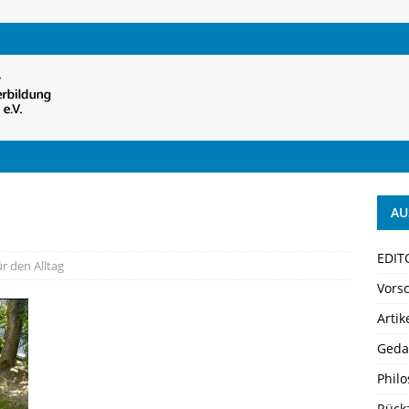
AU
EDIT
r den Alltag
Vors
Artik
Geda
Philo
Rück