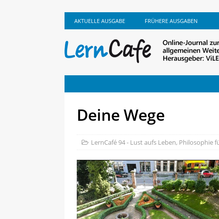
AKTUELLE AUSGABE
FRÜHERE AUSGABEN
Deine Wege
LernCafé 94 - Lust aufs Leben
,
Philosophie fü