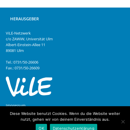
HERAUSGEBER
ViLE-Netzwerk
c/o ZAWiW, Universität Ulm
Albert-Einstein-Allee 11
89081 Ulm
Tel.: 0731/50-26606
Fax.: 0731/50-26609
Impressum
Diese Website benutzt Cookies. Wenn du die Website weiter
Datenschutz
nutzt, gehen wir von deinem Einverständnis aus.
OK
Datenschutzerklärung