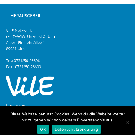
HERAUSGEBER
ViLE-Netzwerk
c/o ZAWiW, Universität Ulm
Albert-Einstein-Allee 11
89081 Ulm
Tel.: 0731/50-26606
Fax.: 0731/50-26609
Impressum
Diese Website benutzt Cookies. Wenn du die Website weiter
Datenschutz
nutzt, gehen wir von deinem Einverständnis aus.
OK
Datenschutzerklärung
Copyright © 2026 | MH Magazine WordPress Theme von
MH Themes