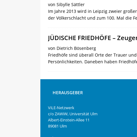
von Sibylle Sättler
Im Jahre 2013 wird in Leipzig zweier große
der Völkerschlacht und zum 100. Mal die F
JÜDISCHE FRIEDHÖFE – Zeuge
von Dietrich Bösenberg
Friedhöfe sind überall Orte der Trauer u
Persönlichkeiten. Daneben haben Friedhöf
HERAUSGEBER
ViLE-Netzwerk
c/o ZAWiW, Universität Ulm
Albert-Einstein-Allee 11
89081 Ulm