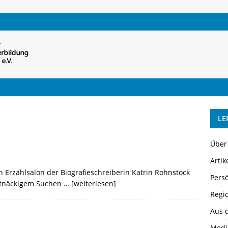
LE
Über
Artik
en Erzählsalon der Biografieschreiberin Katrin Rohnstock
Pers
artnäckigem Suchen …
[weiterlesen]
Regi
Aus 
Medi