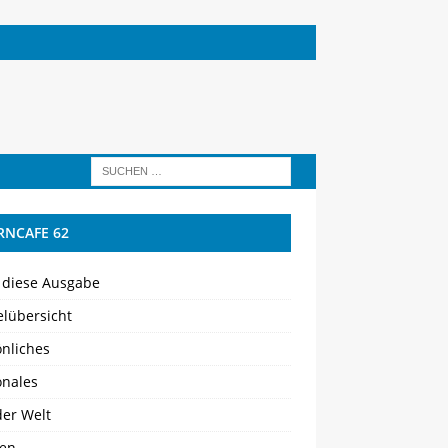
RNCAFE 62
 diese Ausgabe
elübersicht
önliches
onales
der Welt
en