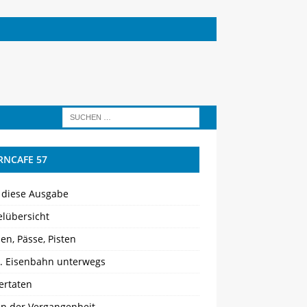
RNCAFE 57
 diese Ausgabe
elübersicht
en, Pässe, Pisten
d. Eisenbahn unterwegs
ertaten
en der Vergangenheit