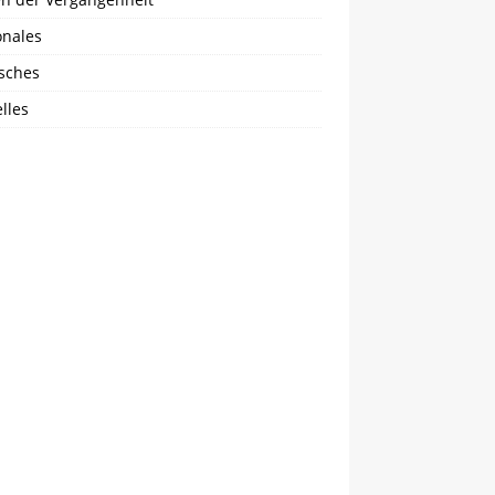
onales
isches
lles