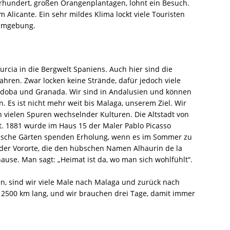
rhundert, großen Orangenplantagen, lohnt ein Besuch.
 Alicante. Ein sehr mildes Klima lockt viele Touristen
 Umgebung.
rcia in die Bergwelt Spaniens. Auch hier sind die
hren. Zwar locken keine Strände, dafür jedoch viele
ordoba und Granada. Wir sind in Andalusien und können
 Es ist nicht mehr weit bis Malaga, unserem Ziel. Wir
vielen Spuren wechselnder Kulturen. Die Altstadt von
. 1881 wurde im Haus 15 der Maler Pablo Picasso
ische Gärten spenden Erholung, wenn es im Sommer zu
 der Vororte, die den hübschen Namen Alhaurin de la
hause. Man sagt: „Heimat ist da, wo man sich wohlfühlt“.
en, sind wir viele Male nach Malaga und zurück nach
a 2500 km lang, und wir brauchen drei Tage, damit immer