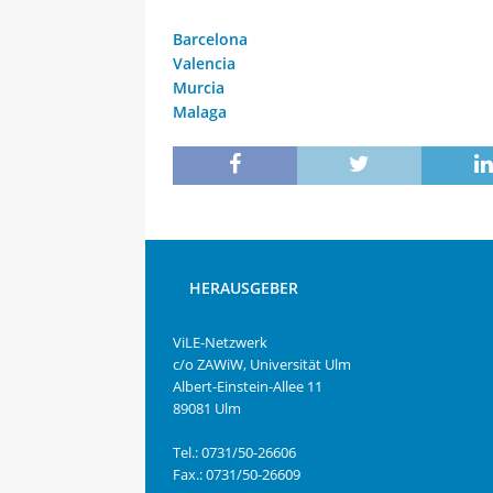
Barcelona
Valencia
Murcia
Malaga
HERAUSGEBER
ViLE-Netzwerk
c/o ZAWiW, Universität Ulm
Albert-Einstein-Allee 11
89081 Ulm
Tel.: 0731/50-26606
Fax.: 0731/50-26609