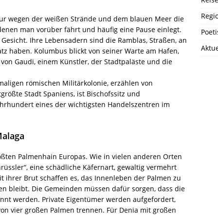
Regi
 nur wegen der weißen Strände und dem blauen Meer die
denen man vorüber fährt und häufig eine Pause einlegt.
Poet
 Gesicht. Ihre Lebensadern sind die Ramblas, Straßen, an
Aktue
tz haben. Kolumbus blickt von seiner Warte am Hafen,
von Gaudi, einem Künstler, der Stadtpaläste und die
aligen römischen Militärkolonie, erzählen von
tgrößte Stadt Spaniens, ist Bischofssitz und
Jahrhundert eines der wichtigsten Handelszentren im
Malaga
ößten Palmenhain Europas. Wie in vielen anderen Orten
üssler“, eine schädliche Käfernart, gewaltig vermehrt
it ihrer Brut schaffen es, das Innenleben der Palmen zu
hen bleibt. Die Gemeinden müssen dafür sorgen, dass die
annt werden. Private Eigentümer werden aufgefordert,
von vier großen Palmen trennen. Für Denia mit großen