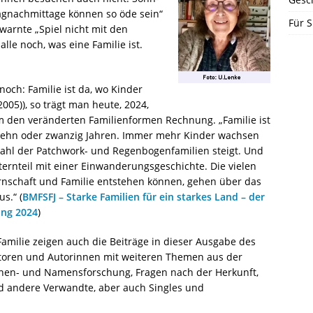
agnachmittage können so öde sein“
Für S
arnte „Spiel nicht mit den
lle noch, was eine Familie ist.
noch: Familie ist da, wo Kinder
005)), so trägt man heute, 2024,
m den veränderten Familienformen Rechnung. „Familie ist
r zehn oder zwanzig Jahren. Immer mehr Kinder wachsen
 Zahl der Patchwork- und Regenbogenfamilien steigt. Und
lternteil mit einer Einwanderungsgeschichte. Die vielen
rnschaft und Familie entstehen können, gehen über das
s.“ (
BMFSFJ – Starke Familien für ein starkes Land – der
ung 2024
)
 Familie zeigen auch die Beiträge in dieser Ausgabe des
toren und Autorinnen mit weiteren Themen aus der
nen- und Namensforschung, Fragen nach der Herkunft,
d andere Verwandte, aber auch Singles und