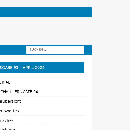
SGABE 93 – APRIL 2024
ORIAL
CHAU LERNCAFE 94
elübersicht
enswertes
risches
ichte(n)