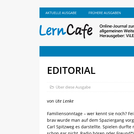
AKTUELLE AUSGABE
FRÜHERE AUSGABEN
EDITORIAL
Über diese Ausgabe
von
Ute Lenke
Familiensonntage – wer kennt sie noch? F
brav wurde man auf dem Spaziergang vorge
Carl Spitzweg es darstellte. Spielen durft
schon gar nicht, Radio hören oder Freund