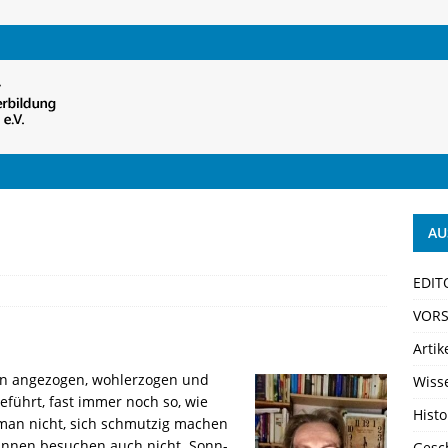
AU
EDIT
VORS
Artik
ein angezogen, wohlerzogen und
Wiss
führt, fast immer noch so, wie
Histo
e man nicht, sich schmutzig machen
*innen besuchen auch nicht. Sonn-
Gesch