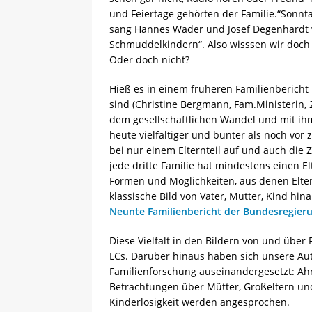
und Feiertage gehörten der Familie.“Sonnt
sang Hannes Wader und Josef Degenhardt w
Schmuddelkindern“. Also wisssen wir doch a
Oder doch nicht?
Hieß es in einem früheren Familienbericht 
sind (Christine Bergmann, Fam.Ministerin, 2
dem gesellschaftlichen Wandel und mit ih
heute vielfältiger und bunter als noch vo
bei nur einem Elternteil auf und auch die
jede dritte Familie hat mindestens einen E
Formen und Möglichkeiten, aus denen Elte
klassische Bild von Vater, Mutter, Kind hinau
Neunte Familienbericht der Bundesregier
Diese Vielfalt in den Bildern von und über
LCs. Darüber hinaus haben sich unsere Au
Familienforschung auseinandergesetzt: Ah
Betrachtungen über Mütter, Großeltern un
Kinderlosigkeit werden angesprochen.