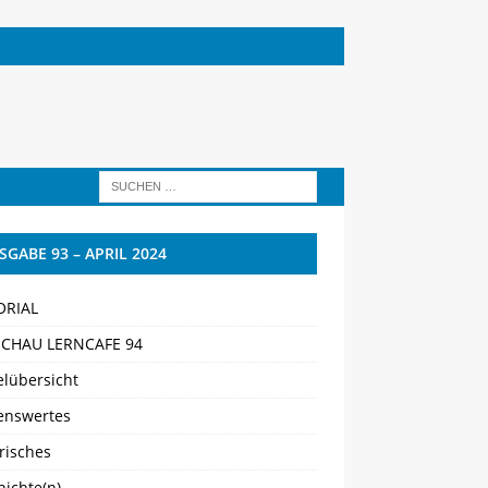
SGABE 93 – APRIL 2024
ORIAL
CHAU LERNCAFE 94
elübersicht
enswertes
risches
ichte(n)