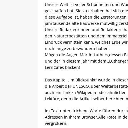
Unsere Welt ist voller Schönheiten und Wu
geschaffen hat. Sie zu erhalten hat sich d
diese Aufgabe ist, haben die Zerstörungen 
jahrtausende alte Bauwerke mutwillig zers
Unsere Redakteurinnen und Redakteure hab
den Naturerbestätten und dem immateriell
Eindruck vermitteln kann, welches Erbe wi
noch lange zu bewundern haben.
Mögen die Augen Martin Luthers,dessen Bi
und der in diesem Jahr mit dem „Luther-Ja
LernCafes blicken!
Das Kapitel „Im Blickpunkt“ wurde in diese
die Arbeit der UNESCO, über Welterbestätte
auch ein Link zu Wikipedia-oder ähnlichen
Lektüre, denn die Artikel selber berichten n
Im Text unterstrichene Worte führen durch 
Adressen in Ihrem Browser.Alle Fotos in de
vergrößern.