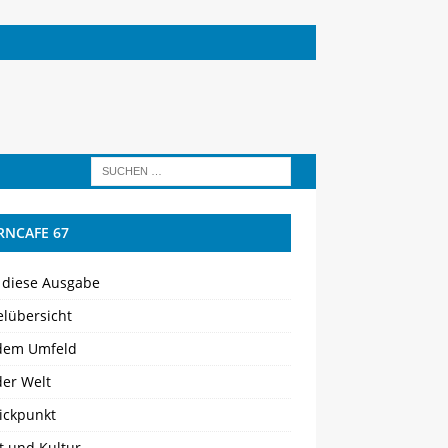
RNCAFE 67
 diese Ausgabe
elübersicht
dem Umfeld
der Welt
ickpunkt
t und Kultur