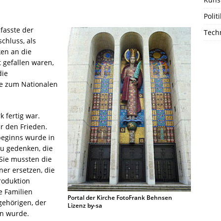
Polit
fasste der
Techn
chluss, als
en an die
 gefallen waren,
die
e zum Nationalen
 fertig war.
ür den Frieden.
beginns wurde in
zu gedenken, die
 Sie mussten die
ner ersetzen, die
roduktion
e Familien
Portal der Kirche FotoFrank Behnsen
ehörigen, der
Lizenz by-sa
en wurde.