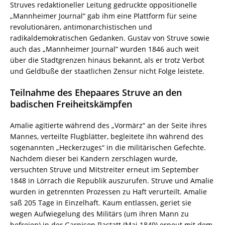
Struves redaktioneller Leitung gedruckte oppositionelle
„Mannheimer Journal“ gab ihm eine Plattform für seine
revolutionären, antimonarchistischen und
radikaldemokratischen Gedanken. Gustav von Struve sowie
auch das „Mannheimer Journal“ wurden 1846 auch weit
über die Stadtgrenzen hinaus bekannt, als er trotz Verbot
und Geldbuße der staatlichen Zensur nicht Folge leistete.
Teilnahme des Ehepaares Struve an den
badischen Freiheitskämpfen
Amalie agitierte während des „Vormärz“ an der Seite ihres
Mannes, verteilte Flugblätter, begleitete ihn während des
sogenannten „Heckerzuges“ in die militärischen Gefechte.
Nachdem dieser bei Kandern zerschlagen wurde,
versuchten Struve und Mitstreiter erneut im September
1848 in Lörrach die Republik auszurufen. Struve und Amalie
wurden in getrennten Prozessen zu Haft verurteilt. Amalie
saß 205 Tage in Einzelhaft. Kaum entlassen, geriet sie
wegen Aufwiegelung des Militärs (um ihren Mann zu
befreien) in der Garnison Rastatt (Mai 1849) erneut mit dem