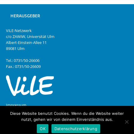
HERAUSGEBER
ViLE-Netzwerk
c/o ZAWiW, Universität Ulm
Albert-Einstein-Allee 11
89081 Ulm
Tel.: 0731/50-26606
Fax.: 0731/50-26609
Impressum
Diese Website benutzt Cookies. Wenn du die Website weiter
Datenschutz
nutzt, gehen wir von deinem Einverständnis aus.
OK
Datenschutzerklärung
Copyright © 2026 | MH Magazine WordPress Theme von
MH Themes