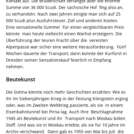
Kontakt auf. Die Bruderschaft verlangte aber die enorme
Summe von 36 000 Scudi. Der sächsische Hof fing also an,
zu verhandeln. Nach zwei Jahren einigte man sich auf 25
000 Scudi plus Ausfuhrsteuer, Zoll und anderen Kosten.
Eine sensationelle Summe! Für einen vergleichbaren Preis
könnte man heute vielleicht einen Warhol ersteigern. Die
Überführung der teuren Fracht über die vereisten
Alpenpässe war sicher eine weitere Herausforderung. Fünf
Wochen dauerte der Transport, dann konnte der Kurfürst in
Dresden seinen Sensationskauf feierlich in Empfang
nehmen.
Beutekunst
Die Sixtina könnte noch mehr Geschichten erzählen: Wie es
ihr im Siebenjährigen Krieg in der Festung Königstein erging
oder, was im Zweiten Weltkrieg passierte, als sie in einem
Eisenbahntunnel bei Pirna lag. Auch ihre Beschlagnahme
1945 als Beutekunst und ihr Transport nach Moskau böten
Stoff. Und was sie in Moskau erlebte, als sie für 10 Jahre im
Archiv verschwand. Dann gab es 1955 von Mai bis Juli die