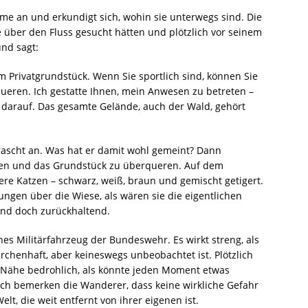
mme an und erkundigt sich, wohin sie unterwegs sind. Die
 über den Fluss gesucht hätten und plötzlich vor seinem
und sagt:
m Privatgrundstück. Wenn Sie sportlich sind, können Sie
ueren. Ich gestatte Ihnen, mein Anwesen zu betreten –
n darauf. Das gesamte Gelände, auch der Wald, gehört
ascht an. Was hat er damit wohl gemeint? Dann
lgen und das Grundstück zu überqueren. Auf dem
ere Katzen – schwarz, weiß, braun und gemischt getigert.
ungen über die Wiese, als wären sie die eigentlichen
und doch zurückhaltend.
nes Militärfahrzeug der Bundeswehr. Es wirkt streng, als
rchenhaft, aber keineswegs unbeobachtet ist. Plötzlich
r Nähe bedrohlich, als könnte jeden Moment etwas
ch bemerken die Wanderer, dass keine wirkliche Gefahr
t, die weit entfernt von ihrer eigenen ist.