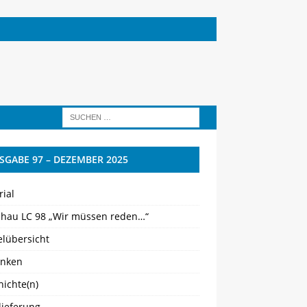
SGABE 97 – DEZEMBER 2025
rial
chau LC 98 „Wir müssen reden…“
elübersicht
nken
ichte(n)
lieferung