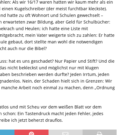
ählen: Als wir 16/17 waren hatten wir kaum mehr als ein
 einen Kugelschreiber (der meist furchtbar kleckste).
nd hatte zu oft Wohnort und Schulen gewechselt –
n erwarteten zwar Bildung, aber Geld für Schulbücher:
ekrach und Heulen; ich hatte eine Liste mit
tgebracht, mein Vater weigerte sich zu zahlen: Er hatte
chule gebaut, dort stellte man wohl die notwendigen
cht auch nur die Bibel?
uss: hat es uns geschadet? Nur Papier und Stift? Und die
das nicht bekleckst und möglichst nur mit klugen
aben beschrieben werden durfte? Jeden Irrtum, jeden
gnadenlos. Nein, der Schaden hielt sich in Grenzen: Wir
 so manche Arbeit noch einmal zu machen, denn „Ordnung
 ratlos und mit Scheu vor dem weißen Blatt vor dem
n schon: Ein Tastendruck macht jeden Fehler, jedes
ibe ich jetzt beherzt drauflos.