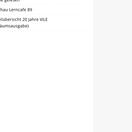
chau Lerncafe 89
elübersicht 20 Jahre ViLE
iläumsausgabe)