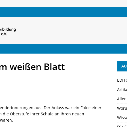
em weißen Blatt
AU
EDIT
Artik
Aller
genderinnerungen aus. Der Anlass war ein Foto seiner
Worü
n die Oberstufe ihrer Schule an ihren neuen
Wiss
 waren.
Für S