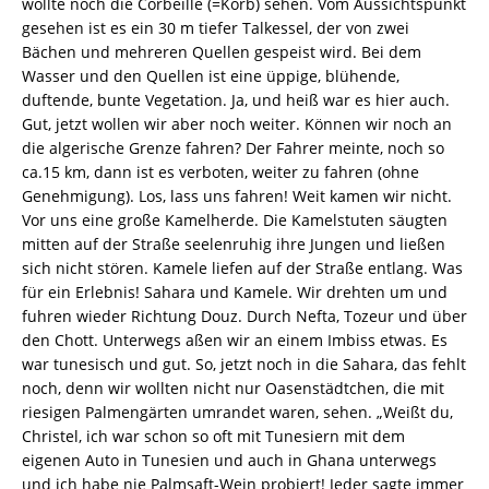
wollte noch die Corbeille (=Korb) sehen. Vom Aussichtspunkt
gesehen ist es ein 30 m tiefer Talkessel, der von zwei
Bächen und mehreren Quellen gespeist wird. Bei dem
Wasser und den Quellen ist eine üppige, blühende,
duftende, bunte Vegetation. Ja, und heiß war es hier auch.
Gut, jetzt wollen wir aber noch weiter. Können wir noch an
die algerische Grenze fahren? Der Fahrer meinte, noch so
ca.15 km, dann ist es verboten, weiter zu fahren (ohne
Genehmigung). Los, lass uns fahren! Weit kamen wir nicht.
Vor uns eine große Kamelherde. Die Kamelstuten säugten
mitten auf der Straße seelenruhig ihre Jungen und ließen
sich nicht stören. Kamele liefen auf der Straße entlang. Was
für ein Erlebnis! Sahara und Kamele. Wir drehten um und
fuhren wieder Richtung Douz. Durch Nefta, Tozeur und über
den Chott. Unterwegs aßen wir an einem Imbiss etwas. Es
war tunesisch und gut. So, jetzt noch in die Sahara, das fehlt
noch, denn wir wollten nicht nur Oasenstädtchen, die mit
riesigen Palmengärten umrandet waren, sehen. „Weißt du,
Christel, ich war schon so oft mit Tunesiern mit dem
eigenen Auto in Tunesien und auch in Ghana unterwegs
und ich habe nie Palmsaft-Wein probiert! Jeder sagte immer