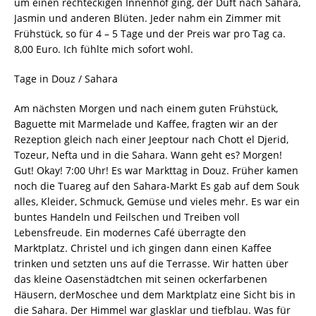
um einen rechteckigen Innenhof ging, der Duft nach Sahara,
Jasmin und anderen Blüten. Jeder nahm ein Zimmer mit
Frühstück, so für 4 – 5 Tage und der Preis war pro Tag ca.
8,00 Euro. Ich fühlte mich sofort wohl.
Tage in Douz / Sahara
Am nächsten Morgen und nach einem guten Frühstück,
Baguette mit Marmelade und Kaffee, fragten wir an der
Rezeption gleich nach einer Jeeptour nach Chott el Djerid,
Tozeur, Nefta und in die Sahara. Wann geht es? Morgen!
Gut! Okay! 7:00 Uhr! Es war Markttag in Douz. Früher kamen
noch die Tuareg auf den Sahara-Markt Es gab auf dem Souk
alles, Kleider, Schmuck, Gemüse und vieles mehr. Es war ein
buntes Handeln und Feilschen und Treiben voll
Lebensfreude. Ein modernes Café überragte den
Marktplatz. Christel und ich gingen dann einen Kaffee
trinken und setzten uns auf die Terrasse. Wir hatten über
das kleine Oasenstädtchen mit seinen ockerfarbenen
Häusern, derMoschee und dem Marktplatz eine Sicht bis in
die Sahara. Der Himmel war glasklar und tiefblau. Was für