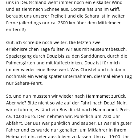
uns in Deutschland weht immer noch ein eiskalter Wind
und es sieht nach Schnee aus. Corona hat uns im Griff,
beraubt uns unserer Freiheit und die Sahara ist in weiter
Ferne (allerdings nur ca. 2500 km über dem Mittelmeer
entfernt!)
Gut, ich schreibe noch weiter. Die letzten zwei
erlebnisreichen Tage füllten wir aus mit Museumsbesuch,
Spaziergang durch Douz bis zu den Sanddünen, durch die
Palmengärten und mit Kaffeetrinken. Douz ist für mich
immer wieder eine Reise wert. Was Christel und ich dann
nochmals ein wenig später unternahmen, diesmal einen Tag
nur Sahara-Fahrt.
So, und nun mussten wir wieder nach Hammamet zurück.
Aber wie? Bitte nicht so wie auf der Fahrt nach Douz! Nein,
wir erfuhren, es fährt ein Bus direkt nach Hammamet. Preis
ca. 10,00 Euro. Den nehmen wir. Pünktlich um 7:00 Uhr
Abfahrt. Der Bus war pünktlich und sauber. Es war ein guter
Fahrer und es wurde nur gehalten, um Mitfahrer in ihrem
Heimatort ein- oder aussteigen zu lassen. Um ca. 19:00 Uhr