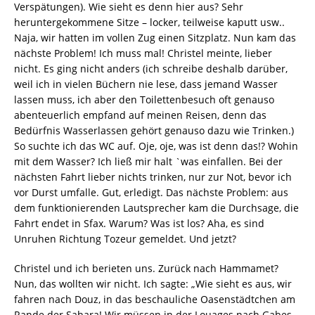
Verspätungen). Wie sieht es denn hier aus? Sehr
heruntergekommene Sitze – locker, teilweise kaputt usw..
Naja, wir hatten im vollen Zug einen Sitzplatz. Nun kam das
nächste Problem! Ich muss mal! Christel meinte, lieber
nicht. Es ging nicht anders (ich schreibe deshalb darüber,
weil ich in vielen Büchern nie lese, dass jemand Wasser
lassen muss, ich aber den Toilettenbesuch oft genauso
abenteuerlich empfand auf meinen Reisen, denn das
Bedürfnis Wasserlassen gehört genauso dazu wie Trinken.)
So suchte ich das WC auf. Oje, oje, was ist denn das!? Wohin
mit dem Wasser? Ich ließ mir halt `was einfallen. Bei der
nächsten Fahrt lieber nichts trinken, nur zur Not, bevor ich
vor Durst umfalle. Gut, erledigt. Das nächste Problem: aus
dem funktionierenden Lautsprecher kam die Durchsage, die
Fahrt endet in Sfax. Warum? Was ist los? Aha, es sind
Unruhen Richtung Tozeur gemeldet. Und jetzt?
Christel und ich berieten uns. Zurück nach Hammamet?
Nun, das wollten wir nicht. Ich sagte: „Wie sieht es aus, wir
fahren nach Douz, in das beschauliche Oasenstädtchen am
Rande der Sahara! Wir müssen in der Louages nach Gabes