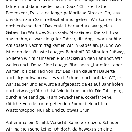
fahren und dann weiter nach Douz.“ Christel hatte
Bedenken: „Es ist eine lange, gefährliche Strecke. Oh, lass
uns doch zum Sammeltaxibahnhof gehen. Wir können dort
noch entscheiden.“ Das erste Überlandtaxi war gleich
Gabes! Ein Wink des Schicksals. Also Gabes! Die Fahrt war
angenehm, es war ein guter Fahrer, die Angst war unnötig.
Am späten Nachmittag kamen wir in Gabes an. Ja, und wo
ist denn der nächste Louages-Bahnhof? 30 Minuten Fußweg.
So liefen wir mit unseren Rucksäcken an den Bahnhof. Wir
wollen nach Douz. Eine Louage fährt noch. „Ihr müsst aber
warten, bis das Taxi voll ist.“ Das kann dauern! Dauerte
auch! Irgendwann war es voll. Schnell noch auf das WC, es
war sauber und es wurde aufgepasst, da es auf Bahnhöfen
doch etwas gefährlich ist (wie bei uns auch). Die Fahrt ging
durch eine sandige, kaum bewachsene, ockerfarbene,
rötliche, von der untergehenden Sonne beleuchtete
Wüstensteppe. Nur ab und zu etwas Grün.
Auf einmal ein Schild: Vorsicht, Kamele kreuzen. Schauen
wir mal: Ich sehe keine! Oh doch, da bewegt sich eine