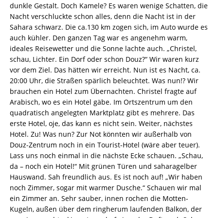
dunkle Gestalt. Doch Kamele? Es waren wenige Schatten, die
Nacht verschluckte schon alles, denn die Nacht ist in der
Sahara schwarz. Die ca.130 km zogen sich, im Auto wurde es
auch kühler. Den ganzen Tag war es angenehm warm,
ideales Reisewetter und die Sonne lachte auch. „Christel,
schau, Lichter. Ein Dorf oder schon Douz?“ Wir waren kurz
vor dem Ziel. Das hätten wir erreicht. Nun ist es Nacht, ca.
20:00 Uhr, die Straßen spärlich beleuchtet. Was nun!? Wir
brauchen ein Hotel zum Übernachten. Christel fragte auf
Arabisch, wo es ein Hotel gäbe. Im Ortszentrum um den
quadratisch angelegten Marktplatz gibt es mehrere. Das
erste Hotel, oje, das kann es nicht sein. Weiter, nächstes
Hotel. Zu! Was nun? Zur Not könnten wir außerhalb von
Douz-Zentrum noch in ein Tourist-Hotel (wäre aber teuer).
Lass uns noch einmal in die nächste Ecke schauen. „Schau,
da – noch ein Hotel!“ Mit grünen Türen und saharagelber
Hauswand. Sah freundlich aus. Es ist noch auf! „Wir haben
noch Zimmer, sogar mit warmer Dusche.“ Schauen wir mal
ein Zimmer an. Sehr sauber, innen rochen die Motten-
Kugeln, außen über dem ringherum laufenden Balkon, der