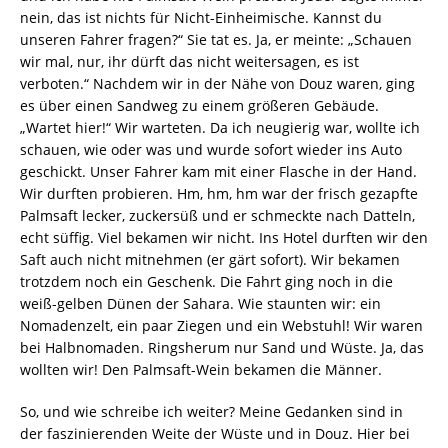
nein, das ist nichts für Nicht-Einheimische. Kannst du
unseren Fahrer fragen?“ Sie tat es. Ja, er meinte: „Schauen
wir mal, nur, ihr dürft das nicht weitersagen, es ist
verboten.“ Nachdem wir in der Nähe von Douz waren, ging
es über einen Sandweg zu einem größeren Gebäude.
„Wartet hier!“ Wir warteten. Da ich neugierig war, wollte ich
schauen, wie oder was und wurde sofort wieder ins Auto
geschickt. Unser Fahrer kam mit einer Flasche in der Hand.
Wir durften probieren. Hm, hm, hm war der frisch gezapfte
Palmsaft lecker, zuckersüß und er schmeckte nach Datteln,
echt süffig. Viel bekamen wir nicht. Ins Hotel durften wir den
Saft auch nicht mitnehmen (er gärt sofort). Wir bekamen
trotzdem noch ein Geschenk. Die Fahrt ging noch in die
weiß-gelben Dünen der Sahara. Wie staunten wir: ein
Nomadenzelt, ein paar Ziegen und ein Webstuhl! Wir waren
bei Halbnomaden. Ringsherum nur Sand und Wüste. Ja, das
wollten wir! Den Palmsaft-Wein bekamen die Männer.
So, und wie schreibe ich weiter? Meine Gedanken sind in
der faszinierenden Weite der Wüste und in Douz. Hier bei