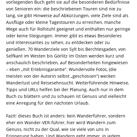
vorliegenden Buch geht sie auf die besonderen Bedürfnisse
von Senioren ein: die beschriebenen Touren sind nie zu
lang, sie gibt Hinweise auf Abkürzungen, viele Ziele sind als
Ausflüge oder kleine Tagestouren zu erreichen, manche
Wege auch für Rollstuhl geeignet und enthalten nur geringe
oder keine Steigungen. Immer gibt es etwas Besonderes
und Interessantes zu sehen, zu entdecken oder zu
genießen. 70 Wanderziele von Sylt bis Berchtesgaden, von
Selfkant im Westen bis Görlitz im Osten werden kurz und
anschaulich beschrieben, auf Besonderheiten hingewiesen
– eben „mit Erlebnisgarantie“. Wundervolle Fotos, (die
meisten von der Autorin selbst „geschossen“) wecken
Wanderlust und Reisesehnsucht. Weiterführende Hinweise,
Tipps und URLs helfen bei der Planung. Auch nur in dem
Buch zu blättern und zu schauen ist Genuss und vielleicht
eine Anregung für den nächsten Urlaub.
Fazit: dieses Buch ist anders: kein Wanderführer, sondern
eher ein Wander-VER-führer, hier wird Wandern zum
Genuss, nicht zu der Qual, wie sie viele von uns in
Erinnerung haben. Und Wandern geht immer, in jedem