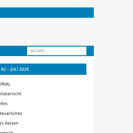
 82 – JULI 2020
ORIAL
elübersicht
lles
teuerliches
rs Reisen
ertisch