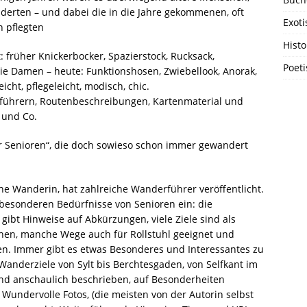
nderten – und dabei die in die Jahre gekommenen, oft
Exoti
 pflegten
Histo
 früher Knickerbocker, Spazierstock, Rucksack,
Poet
 Damen – heute: Funktionshosen, Zwiebellook, Anorak,
cht, pflegeleicht, modisch, chic.
führern, Routenbeschreibungen, Kartenmaterial und
 und Co.
 Senioren“, die doch sowieso schon immer gewandert
ene Wanderin, hat zahlreiche Wanderführer veröffentlicht.
 besonderen Bedürfnisse von Senioren ein: die
gibt Hinweise auf Abkürzungen, viele Ziele sind als
chen, manche Wege auch für Rollstuhl geeignet und
en. Immer gibt es etwas Besonderes und Interessantes zu
Wanderziele von Sylt bis Berchtesgaden, von Selfkant im
und anschaulich beschrieben, auf Besonderheiten
 Wundervolle Fotos, (die meisten von der Autorin selbst