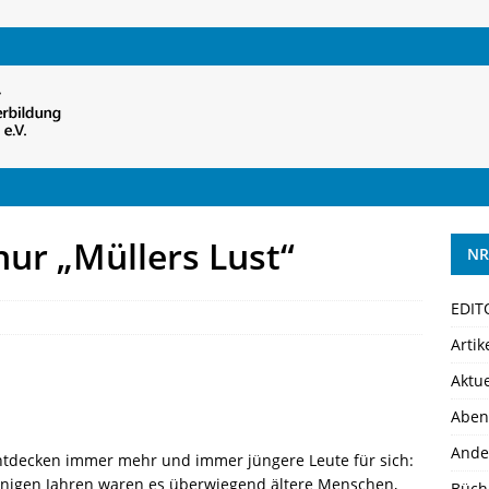
nur „Müllers Lust“
NR
EDIT
Artik
Aktue
Aben
Ande
entdecken immer mehr und immer jüngere Leute für sich:
wenigen Jahren waren es überwiegend ältere Menschen,
Büch