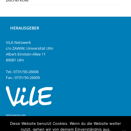
HERAUSGEBER
ViLE-Netzwerk
c/o ZAWiW, Universität Ulm
Albert-Einstein-Allee 11
89081 Ulm
Tel.: 0731/50-26606
Fax.: 0731/50-26609
Impressum
Diese Website benutzt Cookies. Wenn du die Website weiter
Datenschutz
nutzt, gehen wir von deinem Einverständnis aus.