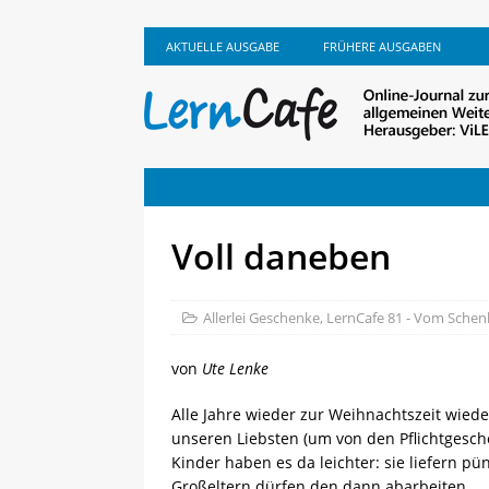
AKTUELLE AUSGABE
FRÜHERE AUSGABEN
Voll daneben
Allerlei Geschenke
,
LernCafe 81 - Vom Sche
von
Ute Lenke
Alle Jahre wieder zur Weihnachtszeit wied
unseren Liebsten (um von den Pflichtgesc
Kinder haben es da leichter: sie liefern pü
Großeltern dürfen den dann abarbeiten.