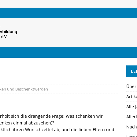
LE
Über
nken und Beschenktwerden
Artik
Alle 
erholt sich die drängende Frage: Was schenken wir
Aller
henken einmal abzusehen)?
Nach
nktlich ihren Wunschzettel ab, und die lieben Eltern und
Lese