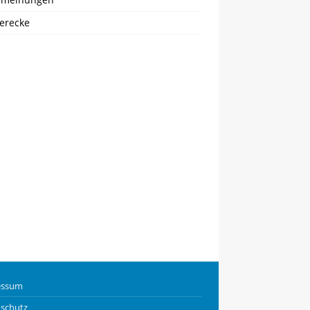
erecke
essum
schutz