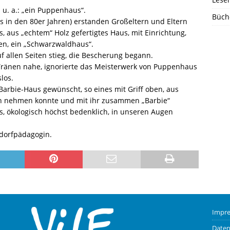
 u. a.: „ein Puppenhaus“.
Büch
as in den 80er Jahren) erstanden Großeltern und Eltern
, aus „echtem“ Holz gefertigtes Haus, mit Einrichtung,
en, ein „Schwarzwaldhaus“.
f allen Seiten stieg, die Bescherung begann.
Tränen nahe, ignorierte das Meisterwerk von Puppenhaus
los.
Barbie-Haus gewünscht, so eines mit Griff oben, aus
ndin nehmen konnte und mit ihr zusammen „Barbie“
os, ökologisch höchst bedenklich, in unseren Augen
ldorfpädagogin.
Impr
Daten