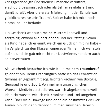
kriegsgeschädigte Überbleibsel, manche verbittert,
erschöpft, pessimistisch oder als Lehrer revitalisiert und
damit „uralt“. Aber die erste Erfahrung mit der Schule war
glücklicherweise „ein Traum“. Später habe ich mich noch
einmal bei ihr bedankt.
Ein Geschenk war auch
meine Mutter
: liebevoll und
sorgfältig, obwohl alleinerziehend und berufstätig. Schon
als Kind habe ich erkannt, welch ein Glück ich mit ihr habe –
im Vergleich zu den Klassenkameraden*innen. Ich war stolz
auf sie und sie gab mir nicht nur Nestwärme, sondern auch
Selbstvertrauen.
Als Geschenk betrachte ich, wie ich in
meinem Traumberuf
gelandet bin. Denn ursprünglich hatte ich das Lehramt an
Gymnasien geplant mit sog. leichten Fächern wie Biologie,
Geographie und Sport. Von meinem ursprünglichen
Wunsch, Medizin zu studieren, war ich abgekommen, weil
ich nicht wusste, wie ich mit Krankheit und Tod umgehen
kann. Über viele Umwege und ohne ein bestimmtes Ziel vor
Augen, bin ich dann dennoch im medizinischen Bereich