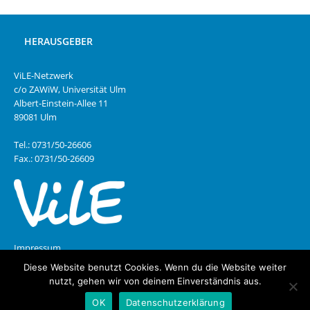
HERAUSGEBER
ViLE-Netzwerk
c/o ZAWiW, Universität Ulm
Albert-Einstein-Allee 11
89081 Ulm
Tel.: 0731/50-26606
Fax.: 0731/50-26609
Impressum
Diese Website benutzt Cookies. Wenn du die Website weiter
Datenschutz
nutzt, gehen wir von deinem Einverständnis aus.
OK
Datenschutzerklärung
Copyright © 2026 | MH Magazine WordPress Theme von
MH Themes