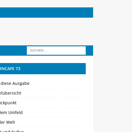
RNCAFE 73
 diese Ausgabe
elübersicht
ickpunkt
dem Umfeld
der Welt
t und Kultur