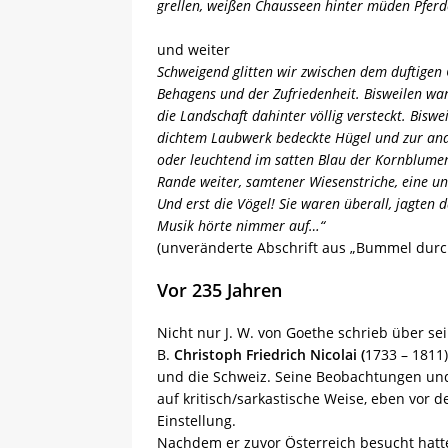
grellen, weißen Chausseen hinter müden Pferd
und weiter
Schweigend glitten wir zwischen dem duftigen
Behagens und der Zufriedenheit. Bisweilen w
die Landschaft dahinter völlig versteckt. Bisw
dichtem Laubwerk bedeckte Hügel und zur an
oder leuchtend im satten Blau der Kornblumen
Rande weiter, samtener Wiesenstriche, eine u
Und erst die Vögel! Sie waren überall, jagten
Musik hörte nimmer auf…“
(unveränderte Abschrift aus „Bummel durch E
Vor 235 Jahren
Nicht nur J. W. von Goethe schrieb über se
B.
Christoph Friedrich Nicolai
(
1733 – 1811)
und die Schweiz. Seine Beobachtungen und E
auf kritisch/sarkastische Weise, eben vor 
Einstellung.
Nachdem er zuvor Österreich besucht hatte