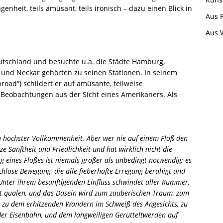
nheit, teils amüsant, teils ironisch – dazu einen Blick in
Aus P
Aus 
eutschland und besuchte u.a. die Städte Hamburg,
 und Neckar gehörten zu seinen Stationen. In seinem
ad“) schildert er auf amüsante, teilweise
nd Beobachtungen aus der Sicht eines Amerikaners. Als
n höchster Vollkommenheit. Aber wer nie auf einem Floß den
e Sanftheit und Friedlichkeit und hat wirklich nicht die
g eines Floßes ist niemals größer als unbedingt notwendig; es
chlose Bewegung, die alle fieberhafte Erregung beruhigt und
Unter ihrem besänftigenden Einfluss schwindet aller Kummer,
müt quälen, und das Dasein wird zum zauberischen Traum, zum
tz zu dem erhitzenden Wandern im Schweiß des Angesichts, zu
er Eisenbahn, und dem langweiligen Gerütteltwerden auf