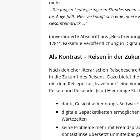
mehr…
…Die jungen Leute geringeren Standes sehen s
ins Auge fällt. Hier verknüpft sich eine inner
Gesamteindruck….“
(unveränderte Abschrift aus „Beschreibung
1781“, Faksimile-Veröffentlichung in Digital
Als Kontrast – Reisen in der Zuku
Nach den eher literarischen Reisebeschreib
in die Zukunft des Reisens. Dazu bietet d
mit dem Reiseportal „travelbook“ eine Vor
Reisen und Reisende. (s.u.) Hier einige St
dank „Gesichtserkennungs-Software“ 
digitale Gepäcketiketten ermöglichen
Wartezeiten
keine Probleme mehr mit Fremdsprache
Kontaktlinse übersetzt unmittelbar 