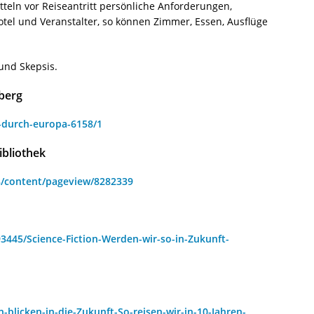
eln vor Reiseantritt persönliche Anforderungen,
el und Veranstalter, so können Zimmer, Essen, Ausflüge
nd Skepsis.
berg
-durch-europa-6158/1
ibliothek
d18/content/pageview/8282339
93445/Science-Fiction-Werden-wir-so-in-Zukunft-
-blicken-in-die-Zukunft-So-reisen-wir-in-10-Jahren-