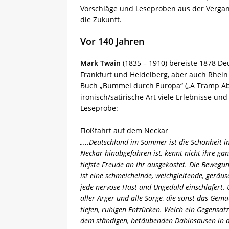
Vorschläge und Leseproben aus der Vergange
die Zukunft.
Vor 140 Jahren
Mark Twain
(1835 – 1910) bereiste 1878 D
Frankfurt und Heidelberg, aber auch Rhein
Buch „Bummel durch Europa“ („A Tramp Abro
ironisch/satirische Art viele Erlebnisse u
Leseprobe:
Floßfahrt auf dem Neckar
„…Deutschland im Sommer ist die Schönheit i
Neckar hinabgefahren ist, kennt nicht ihre ganz
tiefste Freude an ihr ausgekostet. Die Bewegun
ist eine schmeichelnde, weichgleitende, geräus
jede nervöse Hast und Ungeduld einschläfert. 
aller Ärger und alle Sorge, die sonst das Ge
tiefen, ruhigen Entzücken. Welch ein Gegensa
dem ständigen, betäubenden Dahinsausen in d