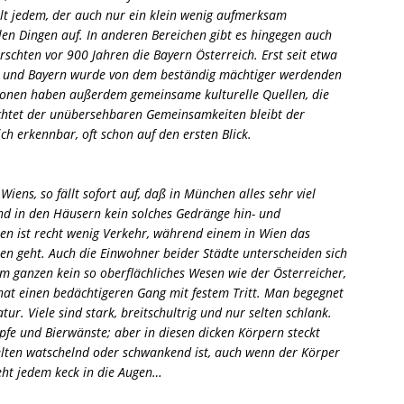
t jedem, der auch nur ein klein wenig aufmerksam
elen Dingen auf. In anderen Bereichen gibt es hingegen auch
rschten vor 900 Jahren die Bayern Österreich. Erst seit etwa
t, und Bayern wurde von dem beständig mächtiger werdenden
ionen haben außerdem gemeinsame kulturelle Quellen, die
achtet der unübersehbaren Gemeinsamkeiten bleibt der
ch erkennbar, oft schon auf den ersten Blick.
ns, so fällt sofort auf, daß in München alles sehr viel
 und in den Häusern kein solches Gedränge hin- und
en ist recht wenig Verkehr, während einem in Wien das
en geht. Auch die Einwohner beider Städte unterscheiden sich
im ganzen kein so oberflächliches Wesen wie der Österreicher,
hat einen bedächtigeren Gang mit festem Tritt. Man begegnet
ur. Viele sind stark, breitschultrig und nur selten schlank.
öpfe und Bierwänste; aber in diesen dicken Körpern steckt
elten watschelnd oder schwankend ist, auch wenn der Körper
eht jedem keck in die Augen…