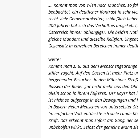
„…
Kommt man von Wien nach München, so fäll
beobachtet, ein deutlicher Kontrast in sehr vi
recht viele Gemeinsamkeiten, schließlich beher
200 Jahren hat sich das Verhältnis umgekehr
Österreich immer abhängiger. Die beiden Nat
gleiche Mundart und dieselbe Religion. Unge
Gegensatz in einzelnen Bereichen immer deutli
weiter
Kommt man z. B. aus dem Menschengedränge Wie
stiller zugeht. Auf den Gassen ist mehr Platz
hergehender Besucher. In den Münchner Straß
Rasseln der Räder gar nicht mehr aus den Ohr
allein schon in ihrem Äußeren. Der Bayer hat 
ist nicht so aufgeregt in den Bewegungen und 
in Bayern vielen Menschen von untersetzter Stat
Im einfachen Volk entdeckte ich viele runde K
Kraft. Das erkennt man sofort am Gang, der s
unbeholfen wirkt. Selbst der gemeine Mann si