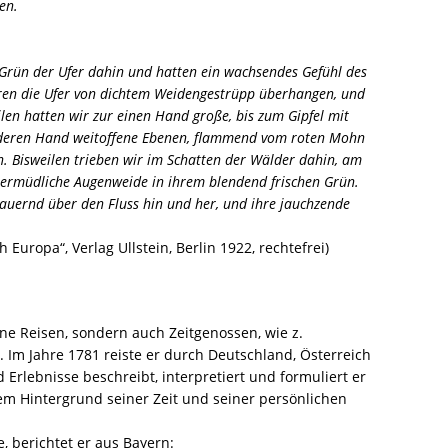
en.
 Grün der Ufer dahin und hatten ein wachsendes Gefühl des
aren die Ufer von dichtem Weidengestrüpp überhangen, und
eilen hatten wir zur einen Hand große, bis zum Gipfel mit
deren Hand weitoffene Ebenen, flammend vom roten Mohn
. Bisweilen trieben wir im Schatten der Wälder dahin, am
nermüdliche Augenweide in ihrem blendend frischen Grün.
 dauernd über den Fluss hin und her, und ihre jauchzende
uropa“, Verlag Ullstein, Berlin 1922, rechtefrei)
ine Reisen, sondern auch Zeitgenossen, wie z.
. Im Jahre 1781 reiste er durch Deutschland, Österreich
rlebnisse beschreibt, interpretiert und formuliert er
dem Hintergrund seiner Zeit und seiner persönlichen
, berichtet er aus Bayern: