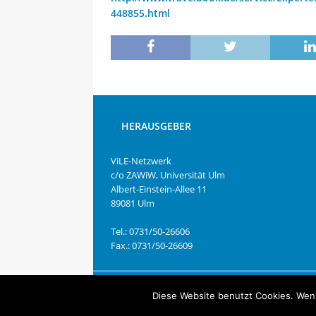
448855.html
HERAUSGEBER
ViLE-Netzwerk
c/o ZAWiW, Universität Ulm
Albert-Einstein-Allee 11
89081 Ulm
Tel.: 0731/50-26606
Fax.: 0731/50-26609
Copyright © 2026 | MH Magazine WordPress Them
Diese Website benutzt Cookies. Wenn