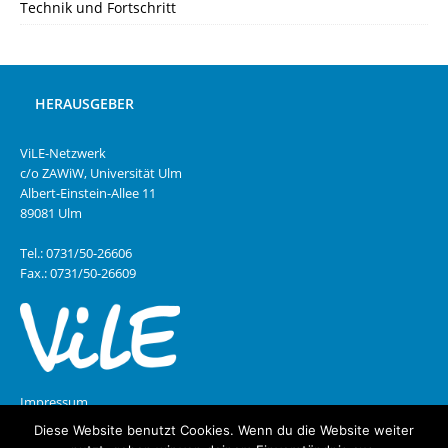
Technik und Fortschritt
HERAUSGEBER
ViLE-Netzwerk
c/o ZAWiW, Universität Ulm
Albert-Einstein-Allee 11
89081 Ulm
Tel.: 0731/50-26606
Fax.: 0731/50-26609
Impressum
Diese Website benutzt Cookies. Wenn du die Website weiter
Datenschutz