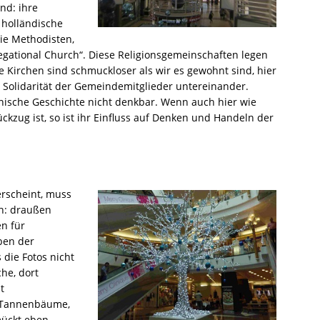
nd: ihre
 holländische
wie Methodisten,
gational Church“. Diese Religionsgemeinschaften legen
e Kirchen sind schmuckloser als wir es gewohnt sind, hier
 Solidarität der Gemeindemitglieder untereinander.
anische Geschichte nicht denkbar. Wenn auch hier wie
ückzug ist, so ist ihr Einfluss auf Denken und Handeln der
erscheint, muss
n: draußen
n für
ben der
die Fotos nicht
che, dort
t
h Tannenbäume,
mückt eben