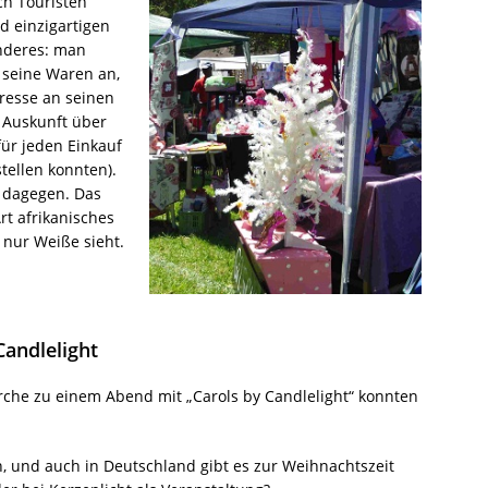
ch Touristen
d einzigartigen
anderes: man
k seine Waren an,
eresse an seinen
h Auskunft über
für jeden Einkauf
tellen konnten).
t dagegen. Das
Art afrikanisches
 nur Weiße sieht.
Candlelight
rche zu einem Abend mit „Carols by Candlelight“ konnten
h, und auch in Deutschland gibt es zur Weihnachtszeit