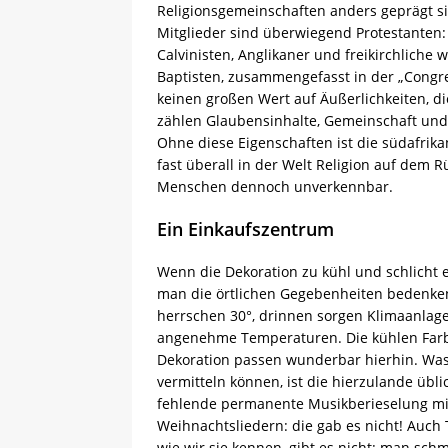
Religionsgemeinschaften anders geprägt si
Mitglieder sind überwiegend Protestanten:
Calvinisten, Anglikaner und freikirchliche 
Baptisten, zusammengefasst in der „Congre
keinen großen Wert auf Äußerlichkeiten, di
zählen Glaubensinhalte, Gemeinschaft und
Ohne diese Eigenschaften ist die südafrik
fast überall in der Welt Religion auf dem R
Menschen dennoch unverkennbar.
Ein Einkaufszentrum
Wenn die Dekoration zu kühl und schlicht 
man die örtlichen Gegebenheiten bedenke
herrschen 30°, drinnen sorgen Klimaanlage
angenehme Temperaturen. Die kühlen Far
Dekoration passen wunderbar hierhin. Was 
vermitteln können, ist die hierzulande übli
fehlende permanente Musikberieselung mi
Weihnachtsliedern: die gab es nicht! Auc
wie wir sie kennen, gibt es nicht: man sch