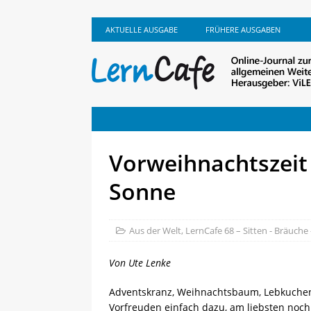
AKTUELLE AUSGABE
FRÜHERE AUSGABEN
Vorweihnachtszeit
Sonne
Aus der Welt
,
LernCafe 68 – Sitten - Bräuche 
Von Ute Lenke
Adventskranz, Weihnachtsbaum, Lebkuchen
Vorfreuden einfach dazu, am liebsten noch