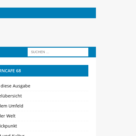
RNCAFE 68
 diese Ausgabe
elübersicht
dem Umfeld
der Welt
ickpunkt
t und Kultur