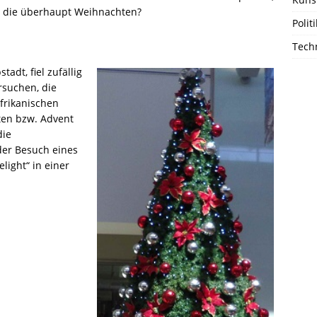
n die überhaupt Weihnachten?
Polit
Techn
adt, fiel zufällig
rsuchen, die
afrikanischen
en bzw. Advent
die
der Besuch eines
light“ in einer