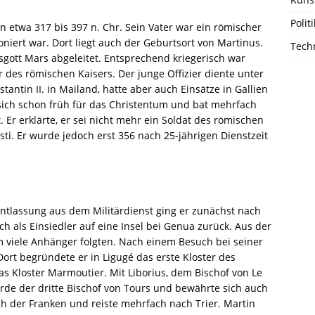
Polit
n etwa 317 bis 397 n. Chr. Sein Vater war ein römischer
oniert war. Dort liegt auch der Geburtsort von Martinus.
Techn
gott Mars abgeleitet. Entsprechend kriegerisch war
r des römischen Kaisers. Der junge Offizier diente unter
antin II. in Mailand, hatte aber auch Einsätze in Gallien
sich schon früh für das Christentum und bat mehrfach
 Er erklärte, er sei nicht mehr ein Soldat des römischen
isti. Er wurde jedoch erst 356 nach 25-jährigen Dienstzeit
ntlassung aus dem Militärdienst ging er zunächst nach
ch als Einsiedler auf eine Insel bei Genua zurück. Aus der
m viele Anhänger folgten. Nach einem Besuch bei seiner
Dort begründete er in Ligugé das erste Kloster des
as Kloster Marmoutier. Mit Liborius, dem Bischof von Le
rde der dritte Bischof von Tours und bewährte sich auch
h der Franken und reiste mehrfach nach Trier. Martin