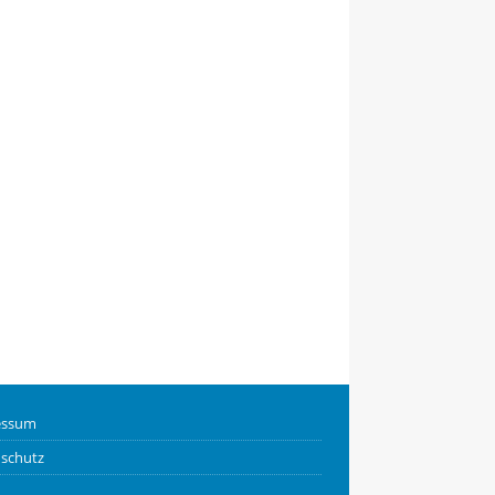
essum
schutz