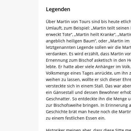
Legenden
Über Martin von Tours sind bis heute etlic
Umlauft, zum Beispiel: „Martin teilt seinen
erweckt Tote“, „Martin heilt Kranke“, „Martin
angeblich heiligen Baum“, oder „Martin im 
letztgenannten Legende sollen wir die Mar
verdanken. Es wird erzählt, dass Martin vor
Ernennung zum Bischof asketisch in den H
lebte. Er hatte aber viele Anhänger im Volk.
Volksmenge eines Tages anrückte, um ihn 
weihen zu lassen, wollte er sich dieser Eh
versteckte sich in einem Stall. Das war ab
ein Gänsestall und dessen Bewohner erho
Geschnatter. So entdeckte ihn die Menge 
zur Bischofsweihe bringen. In Erinnerung 
Geschichte brät man heute noch die Marti
zu einem festlichen Essen ein.
Historiker meinen aber, dass diese Sitte m