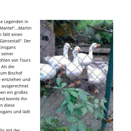
he Legenden in
 Mantel“, „Martin
 fällt einen
Gänsestall“. Der
tinsgans
 seiner
öhlen von Tours
 Als die
zum Bischof
re entziehen und
er ausgerechnet
ben ein großes
und konnte ihn
an diese
nsgans und lädt
ehr mit der