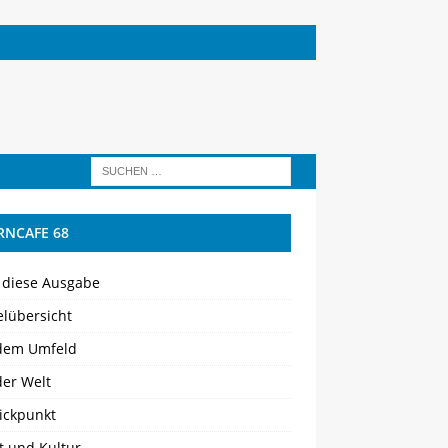
RNCAFE 68
 diese Ausgabe
elübersicht
dem Umfeld
der Welt
ickpunkt
t und Kultur