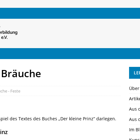
 Bräuche
LE
Über
uche - Feste
Artik
Aus 
iel des Textes des Buches „Der kleine Prinz“ darlegen.
Aus 
Im Bl
inz
Kuns