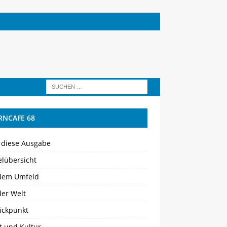
RNCAFE 68
 diese Ausgabe
elübersicht
dem Umfeld
der Welt
ickpunkt
t und Kultur