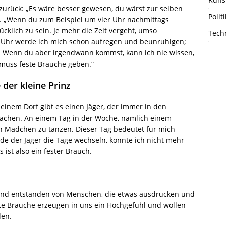
zurück: „Es wäre besser gewesen, du wärst zur selben
Polit
. „Wenn du zum Beispiel um vier Uhr nachmittags
cklich zu sein. Je mehr die Zeit vergeht, umso
Techn
r Uhr werde ich mich schon aufregen und beunruhigen;
st. Wenn du aber irgendwann kommst, kann ich nie wissen,
muss feste Bräuche geben.“
 der kleine Prinz
 einem Dorf gibt es einen Jäger, der immer in den
achen. An einem Tag in der Woche, nämlich einem
en Mädchen zu tanzen. Dieser Tag bedeutet für mich
de der Jäger die Tage wechseln, könnte ich nicht mehr
ist also ein fester Brauch.
 sind entstanden von Menschen, die etwas ausdrücken und
te Bräuche erzeugen in uns ein Hochgefühl und wollen
len.