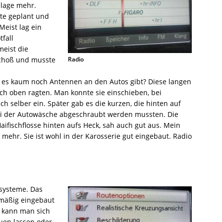
nlage mehr.
te geplant und
eist lag ein
fall
meist die
Radio
Schoß und musste
s es kaum noch Antennen an den Autos gibt? Diese langen
h oben ragten. Man konnte sie einschieben, bei
h selber ein. Später gab es die kurzen, die hinten auf
i der Autowäsche abgeschraubt werden mussten. Die
ifischflosse hinten aufs Heck, sah auch gut aus. Mein
 mehr. Sie ist wohl in der Karosserie gut eingebaut. Radio
ssysteme. Das
nmäßig eingebaut
 kann man sich
uen lassen oder