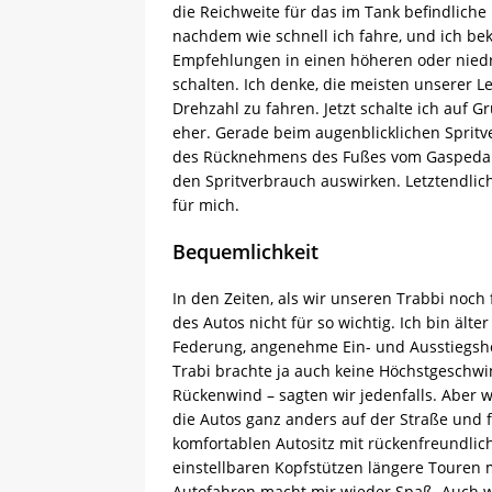
die Reichweite für das im Tank befindliche 
nachdem wie schnell ich fahre, und ich b
Empfehlungen in einen höheren oder nied
schalten. Ich denke, die meisten unserer L
Drehzahl zu fahren. Jetzt schalte ich au
eher. Gerade beim augenblicklichen Spritv
des Rücknehmens des Fußes vom Gaspedal be
den Spritverbrauch auswirken. Letztendlic
für mich.
Bequemlichkeit
In den Zeiten, als wir unseren Trabbi noch
des Autos nicht für so wichtig. Ich bin äl
Federung, angenehme Ein- und Ausstiegshöh
Trabi brachte ja auch keine Höchstgeschwin
Rückenwind – sagten wir jedenfalls. Aber w
die Autos ganz anders auf der Straße und f
komfortablen Autositz mit rückenfreundli
einstellbaren Kopfstützen längere Touren
Autofahren macht mir wieder Spaß. Auch