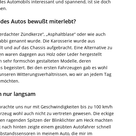
 des Automobils interessant und spannend, ist sie doch
men.
 des Autos bewußt miterlebt?
erdachter Zündkerze“, „Asphaltblase“ oder wie auch
Trabbi genannt wurde. Die Karosserie wurde aus
t und auf das Chassis aufgebracht. Eine Alternative zu
en waren dagegen aus Holz oder Leder hergestellt
h sehr formschön gestalteten Modelle, deren
s begeistert. Bei den ersten Fahrzeugen gab es wohl
 unseren Witterungsverhältnissen, wo wir an jedem Tag
 möchten.
n nur langsam
 brachte uns nur mit Geschwindigkeiten bis zu 100 km/h
hrzeug wohl auch nicht zu vertreten gewesen. Die eckige
en ragenden Spitzen der Blinklichter am Heck machten
 nach hinten zeigte einem geübten Autofahrer schnell
h Abstandssensoren in meinem Auto, die mir im