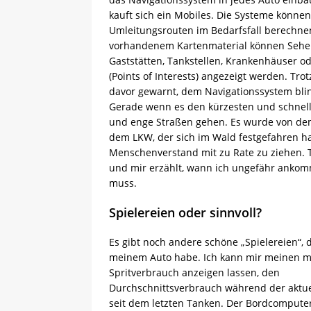
kauft sich ein Mobiles. Die Systeme können
Umleitungsrouten im Bedarfsfall berechnen
vorhandenem Kartenmaterial können Sehe
Gaststätten, Tankstellen, Krankenhäuser o
(Points of Interests) angezeigt werden. Tr
davor gewarnt, dem Navigationssystem blin
Gerade wenn es den kürzesten und schnell
und enge Straßen gehen. Es wurde von dem 
dem LKW, der sich im Wald festgefahren ha
Menschenverstand mit zu Rate zu ziehen. T
und mir erzählt, wann ich ungefähr ankomm
muss.
Spielereien oder sinnvoll?
Es gibt noch andere schöne „Spielereien“, di
meinem Auto habe. Ich kann mir meinen
Spritverbrauch anzeigen lassen, den
Durchschnittsverbrauch während der aktue
seit dem letzten Tanken. Der Bordcompute