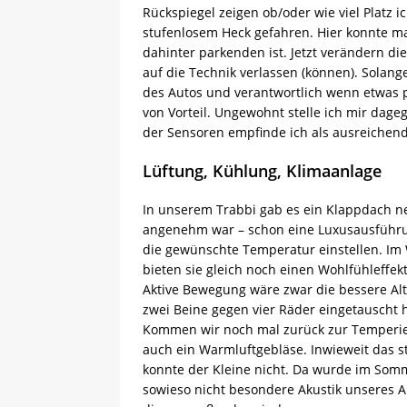
Rückspiegel zeigen ob/oder wie viel Platz i
stufenlosem Heck gefahren. Hier konnte m
dahinter parkenden ist. Jetzt verändern d
auf die Technik verlassen (können). Solange 
des Autos und verantwortlich wenn etwas 
von Vorteil. Ungewohnt stelle ich mir dage
der Sensoren empfinde ich als ausreichend
Lüftung, Kühlung, Klimaanlage
In unserem Trabbi gab es ein Klappdach n
angenehm war – schon eine Luxusausführung
die gewünschte Temperatur einstellen. Im
bieten sie gleich noch einen Wohlfühleffek
Aktive Bewegung wäre zwar die bessere Alt
zwei Beine gegen vier Räder eingetauscht 
Kommen wir noch mal zurück zur Temperier
auch ein Warmluftgebläse. Inwieweit das s
konnte der Kleine nicht. Da wurde im Som
sowieso nicht besondere Akustik unseres 