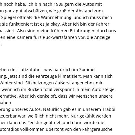
ch noch habe. Ich bin nach 1989 gern die Autos mit
an ganz gut abschätzen, wie groß der Abstand zum
ie Spiegel oftmals die Wahrnehmung, und ich muss mich
sie funktioniert ist es ja okay. Aber ich bin der Fahrer
passiert. Also sind meine früheren Erfahrungen durchaus
gen eine Kamera fürs Rückwärtsfahren vor, die Anzeige
.
eben der Luftzufuhr – was natürlich im Sommer
. Jetzt sind die Fahrzeuge klimatisiert. Man kann sich
 Winter sind Sitzheizungen äußerst angenehm, mir
t wenn ich im Rücken total verspannt in mein Auto steige.
ernative. Aber ich denke oft, dass wir Menschen unsere
haben.
ung unseres Autos. Natürlich gab es in unserem Trabbi
teuerbar war, weiß ich nicht mehr. Nur gekühlt werden
mer dann das Fenster geöffnet, und dann wurde die
Autoradios vollkommen übertönt von den Fahrgeräusche,