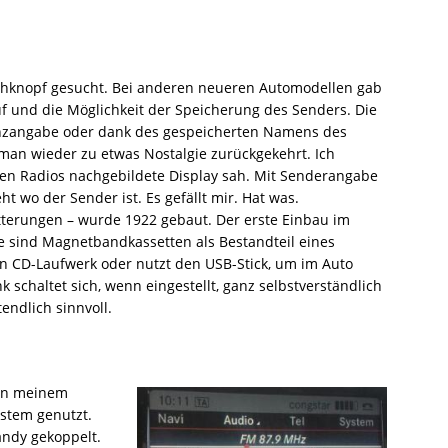
ehknopf gesucht. Bei anderen neueren Automodellen gab
 und die Möglichkeit der Speicherung des Senders. Die
enzangabe oder dank des gespeicherten Namens des
 man wieder zu etwas Nostalgie zurückgekehrt. Ich
ren Radios nachgebildete Display sah. Mit Senderangabe
t wo der Sender ist. Es gefällt mir. Hat was.
tterungen – wurde 1922 gebaut. Der erste Einbau im
e sind Magnetbandkassetten als Bestandteil eines
n CD-Laufwerk oder nutzt den USB-Stick, um im Auto
 schaltet sich, wenn eingestellt, ganz selbstverständlich
endlich sinnvoll.
 in meinem
ystem genutzt.
andy gekoppelt.