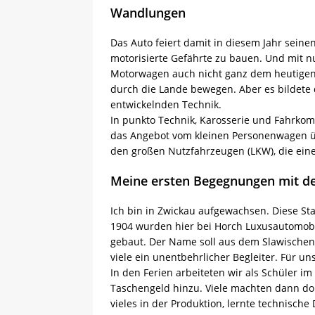
Wandlungen
Das Auto feiert damit in diesem Jahr seine
motorisierte Gefährte zu bauen. Und mit nu
Motorwagen auch nicht ganz dem heutigen 
durch die Lande bewegen. Aber es bildete 
entwickelnden Technik.
In punkto Technik, Karosserie und Fahrkomf
das Angebot vom kleinen Personenwagen üb
den großen Nutzfahrzeugen (LKW), die ein
Meine ersten Begegnungen mit d
Ich bin in Zwickau aufgewachsen. Diese St
1904 wurden hier bei Horch Luxusautomobil
gebaut. Der Name soll aus dem Slawischen 
viele ein unentbehrlicher Begleiter. Für un
In den Ferien arbeiteten wir als Schüler i
Taschengeld hinzu. Viele machten dann dor
vieles in der Produktion, lernte technische