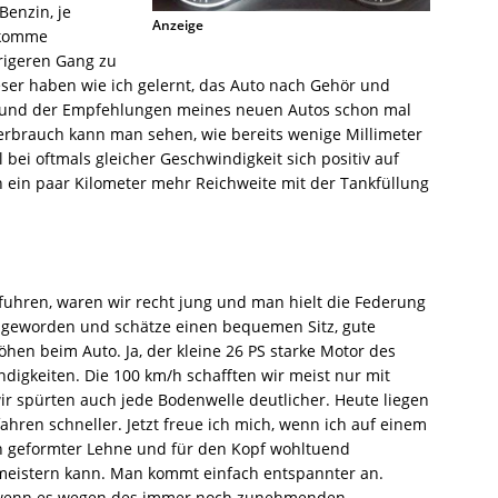
Benzin, je
Anzeige
ekomme
rigeren Gang zu
eser haben wie ich gelernt, das Auto nach Gehör und
f Grund der Empfehlungen meines neuen Autos schon mal
erbrauch kann man sehen, wie bereits wenige Millimeter
i oftmals gleicher Geschwindigkeit sich positiv auf
h ein paar Kilometer mehr Reichweite mit der Tankfüllung
 fuhren, waren wir recht jung und man hielt die Federung
ter geworden und schätze einen bequemen Sitz, gute
en beim Auto. Ja, der kleine 26 PS starke Motor des
digkeiten. Die 100 km/h schafften wir meist nur mit
ir spürten auch jede Bodenwelle deutlicher. Heute liegen
ahren schneller. Jetzt freue ich mich, wenn ich auf einem
ch geformter Lehne und für den Kopf wohltuend
 meistern kann. Man kommt einfach entspannter an.
 wenn es wegen des immer noch zunehmenden