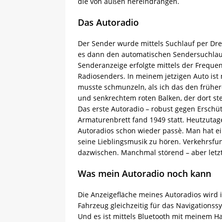
die von außen hereindrangen.
Das Autoradio
Der Sender wurde mittels Suchlauf per Dr
es dann den automatischen Sendersuchlauf
Senderanzeige erfolgte mittels der Frequ
Radiosenders. In meinem jetzigen Auto ist
musste schmunzeln, als ich das den frühe
und senkrechtem roten Balken, der dort steh
Das erste Autoradio – robust gegen Erschü
Armaturenbrett fand 1949 statt. Heutzutag
Autoradios schon wieder passè. Man hat ei
seine Lieblingsmusik zu hören. Verkehrsfunk
dazwischen. Manchmal störend – aber letzt
Was mein Autoradio noch kann
Die Anzeigefläche meines Autoradios wird
Fahrzeug gleichzeitig für das Navigationss
Und es ist mittels Bluetooth mit meinem H