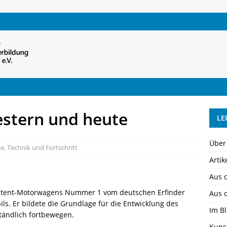
estern und heute
LE
Über
te
,
Technik und Fortschritt
Artik
Aus 
–Patent-Motorwagens Nummer 1 vom deutschen Erfinder
Aus 
ls. Er bildete die Grundlage für die Entwicklung des
Im Bl
ständlich fortbewegen.
Kuns