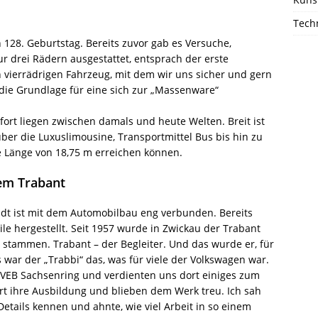
Techn
n 128. Geburtstag. Bereits zuvor gab es Versuche,
r drei Rädern ausgestattet, entsprach der erste
vierrädrigen Fahrzeug, mit dem wir uns sicher und gern
die Grundlage für eine sich zur „Massenware“
ort liegen zwischen damals und heute Welten. Breit ist
er die Luxuslimousine, Transportmittel Bus bis hin zu
e Länge von 18,75 m erreichen können.
em Trabant
adt ist mit dem Automobilbau eng verbunden. Bereits
e hergestellt. Seit 1957 wurde in Zwickau der Trabant
stammen. Trabant – der Begleiter. Und das wurde er, für
s war der „Trabbi“ das, was für viele der Volkswagen war.
m VEB Sachsenring und verdienten uns dort einiges zum
t ihre Ausbildung und blieben dem Werk treu. Ich sah
 Details kennen und ahnte, wie viel Arbeit in so einem