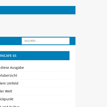
RNCAFE 65
 diese Ausgabe
elübersicht
dem Umfeld
der Welt
ickpunkt
t und Kultur