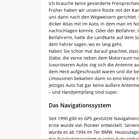
Ich brauche keine gesonderte Freisprecha
Früher haben wir unsere Route mit der Kar
uns dann nach den Wegweisern gerichtet. M
dicker Atlas mit im Auto, in dem man im Not
nachschlagen konnte. Oder der Beifahrer, 
Beifahrerin, hatte die Landkarte auf dem 
dem Fahrer sagen, wo es lang geht.
Haben Sie schon mal darauf geachtet, das
Stäbe, die vorne neben dem Motorraum nac
luxuriöseren Autos zog sich die Antenne auc
dem Heck aufgeschraubt waren und die be
Limousinen bekamen dann so eine kleine Ha
jetziges Auto hat gar keine äußere Antenne
– und Handyempfang sind super.
Das Navigationssystem
Seit 1990 gibt es GPS gestützte Navigation
erste wurde von Pioneer entwickelt. Serie
wurde es ab 1994 im 7er BMW. Heutzutage
das Navigationssystem in jedes Auto einba