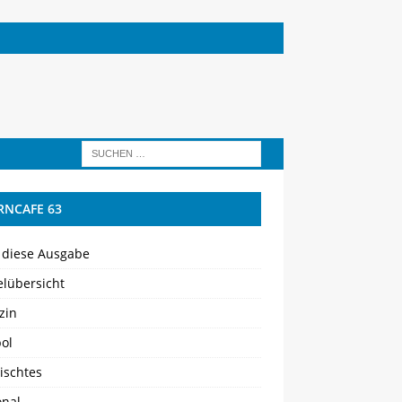
RNCAFE 63
 diese Ausgabe
elübersicht
zin
ol
ischtes
onal