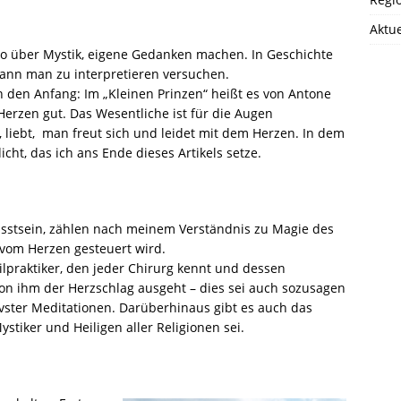
Aktue
so über Mystik, eigene Gedanken machen. In Geschichte
nn man zu interpretieren versuchen.
an den Anfang: Im „Kleinen Prinzen“ heißt es von Antone
Herzen gut. Das Wesentliche ist für die Augen
t, liebt, man freut sich und leidet mit dem Herzen. In dem
ht, das ich ans Ende dieses Artikels setze.
wusstsein, zählen nach meinem Verständnis zu Magie des
 vom Herzen gesteuert wird.
ilpraktiker, den jeder Chirurg kennt und dessen
von ihm der Herzschlag ausgeht – dies sei auch sozusagen
ivster Meditationen. Darüberhinaus gibt es auch das
ystiker und Heiligen aller Religionen sei.