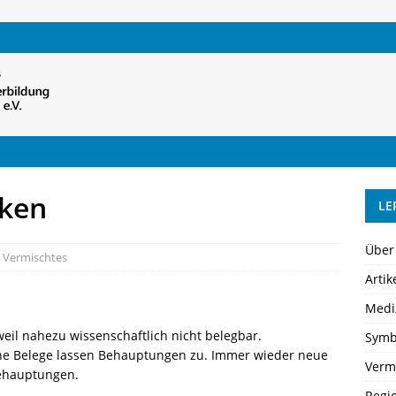
nken
LE
Über
,
Vermischtes
Artik
Medi
eil nahezu wissenschaftlich nicht belegbar.
Symb
he Belege lassen Behauptungen zu. Immer wieder neue
Verm
Behauptungen.
Regi