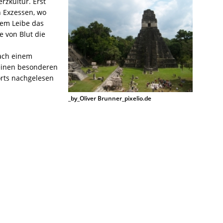
zkultur. Erst
n Exzessen, wo
em Leibe das
 von Blut die
nach einem
n einen besonderen
rts nachgelesen
_by_Oliver Brunner_pixelio.de