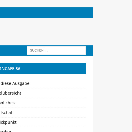
RNCAFE 56
 diese Ausgabe
elübersicht
önliches
lschaft
ickpunkt
werden