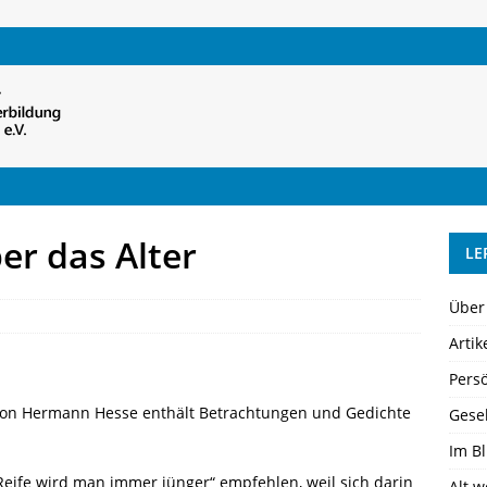
r das Alter
LE
Über
Artik
Pers
on Hermann Hesse enthält Betrachtungen und Gedichte
Gesel
Im Bl
 Reife wird man immer jünger“ empfehlen, weil sich darin
Alt 