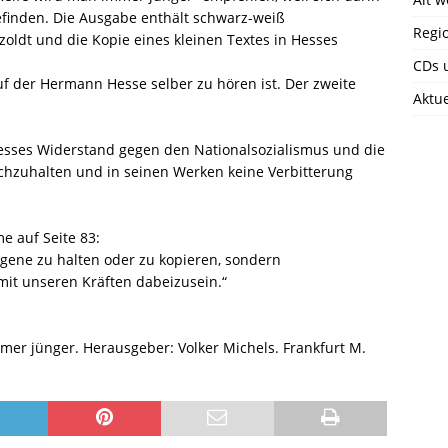
efinden. Die Ausgabe enthält schwarz-weiß
Regi
oldt und die Kopie eines kleinen Textes in Hesses
CDs 
uf der Hermann Hesse selber zu hören ist. Der zweite
Aktue
Hesses Widerstand gegen den Nationalsozialismus und die
urchzuhalten und in seinen Werken keine Verbitterung
e auf Seite 83:
ngene zu halten oder zu kopieren, sondern
it unseren Kräften dabeizusein.“
er jünger. Herausgeber: Volker Michels. Frankfurt M.