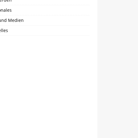
onales
und Medien
lles