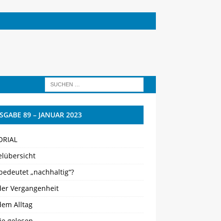
SGABE 89 – JANUAR 2023
ORIAL
elübersicht
bedeutet „nachhaltig“?
der Vergangenheit
dem Alltag
ie gelesen