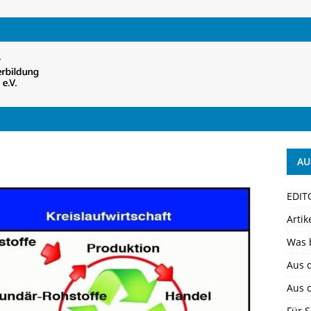
AU
EDIT
Artik
Was 
Aus 
Aus 
Für S