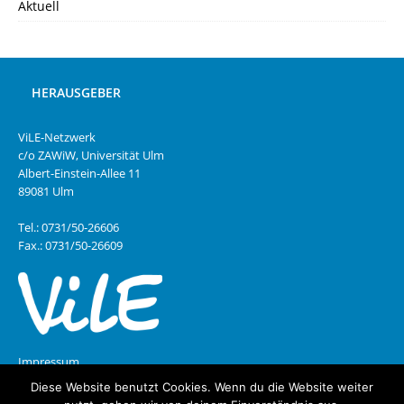
Aktuell
HERAUSGEBER
ViLE-Netzwerk
c/o ZAWiW, Universität Ulm
Albert-Einstein-Allee 11
89081 Ulm
Tel.: 0731/50-26606
Fax.: 0731/50-26609
Impressum
Diese Website benutzt Cookies. Wenn du die Website weiter
Datenschutz